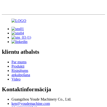
klientu atbalsts
Par mums
Produkti
Risinājums
apkalpošana
Video
Kontaktinformācija
Guangzhou Youde Machinery Co., Ltd.
ken@youdemachine.com