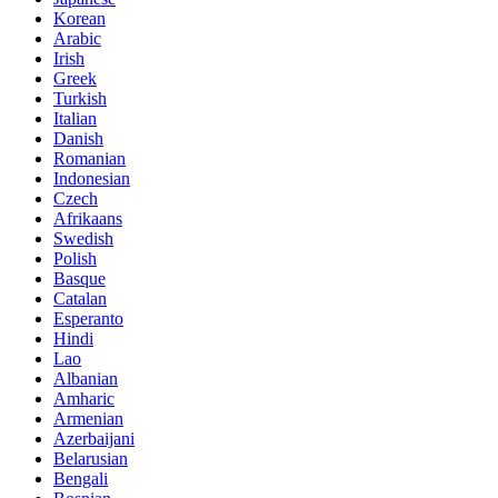
Korean
Arabic
Irish
Greek
Turkish
Italian
Danish
Romanian
Indonesian
Czech
Afrikaans
Swedish
Polish
Basque
Catalan
Esperanto
Hindi
Lao
Albanian
Amharic
Armenian
Azerbaijani
Belarusian
Bengali