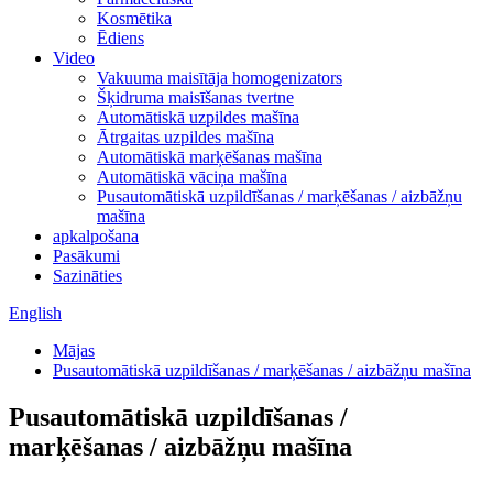
Kosmētika
Ēdiens
Video
Vakuuma maisītāja homogenizators
Šķidruma maisīšanas tvertne
Automātiskā uzpildes mašīna
Ātrgaitas uzpildes mašīna
Automātiskā marķēšanas mašīna
Automātiskā vāciņa mašīna
Pusautomātiskā uzpildīšanas / marķēšanas / aizbāžņu
mašīna
apkalpošana
Pasākumi
Sazināties
English
Mājas
Pusautomātiskā uzpildīšanas / marķēšanas / aizbāžņu mašīna
Pusautomātiskā uzpildīšanas /
marķēšanas / aizbāžņu mašīna