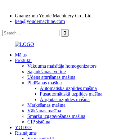
Guangzhou Youde Machinery Co., Ltd.
ken@youdemachine.com
Mājas
Produkti
Vakuuma maisītāja homogenizators
Sajaukšanas tvertne
Ūdens attīrīšanas mašīna
Pildīšanas mašīna
Automātiskā uzpildes mašīna
Pusautomātiskā uzpildes mašīna
Ātrgaitas uzpildes mašīna
Marķēšanas mašīna
Vākšanas mašīna
Smaržu izgatavošanas mašīna
CIP sistēma
YODEE
Risinājums
Farmaceitiskā