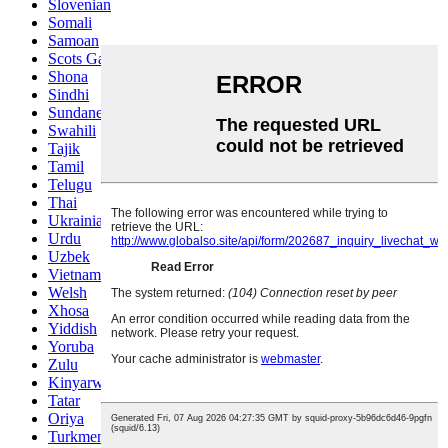
Slovenian
Somali
Samoan
Scots Gaelic
Shona
Sindhi
Sundanese
Swahili
Tajik
Tamil
Telugu
Thai
Ukrainian
Urdu
Uzbek
Vietnamese
Welsh
Xhosa
Yiddish
Yoruba
Zulu
Kinyarwanda
Tatar
Oriya
Turkmen